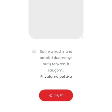
h
i
s
f
i
e
l
d
Sutinku, kad mano
e
pateikti duomenys
m
būtų renkami ir
p
saugomi.
t
Privatumo politika
y
.
Siųsti