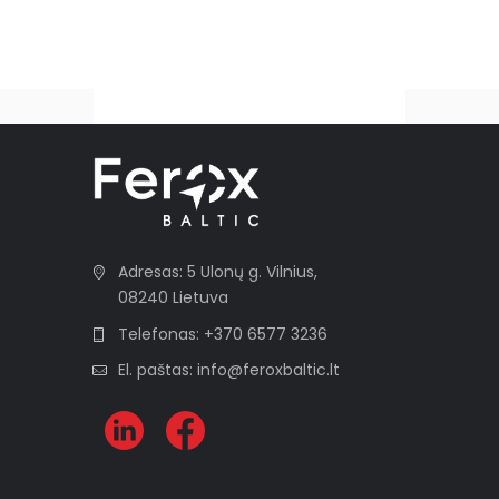
A
l
t
e
r
n
a
t
i
Adresas: 5 Ulonų g. Vilnius,
v
08240 Lietuva
e
:
Telefonas: +370 6577 3236
El. paštas: info@feroxbaltic.lt