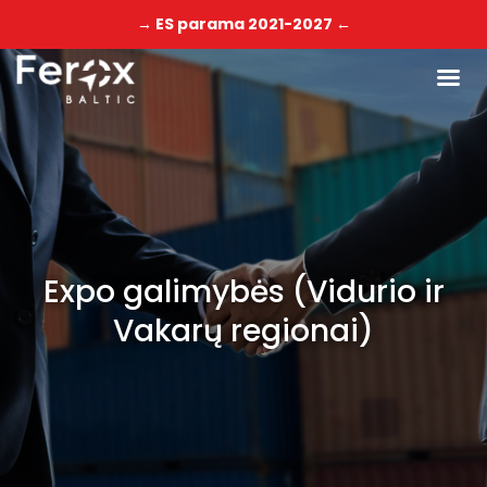
→ ES parama 2021-2027 ←
Expo galimybės (Vidurio ir
Vakarų regionai)