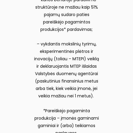
struktūroje ne mažiau kaip 51%
pajamų sudaro paties
pareiškėjo pagamintos
produkcijos* pardavimas;
– vykdantis mokslinių tyrimų,
eksperimentinės plėtros ir
inovacijų (toliau – MTEPI) veiklą
ir deklaruojantis MTEP išlaidas
Valstybės duomenų agentūrai
(paskutinius finansinius metus
arba tiek, kiek veikia įmonė, jei
veikia mažiau nei 1 metus).
*
Pareiškėjo pagaminta
produkcija – įmonės gaminami
gaminiai ir (arba) teikiamos
paslaugos.