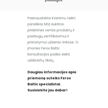
Pasinaudokite kvietimu teikti
paraiškas MVĮ aukštos
pridėtinės vertės produktų ir
paslaugų sertifikavimui ir
pristatymui užsienio rinkose. O
įmonės Ferox Baltic
konsultacijos padės siekti
užsibrėžtų tikslų.
Daugiau informacijos apie
priemonę suteiks Ferox
Baltic specialistai.
Susisiekite jau dabar!