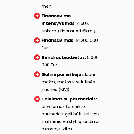
mėn.
Finansavimo
intensyvumas
iki 50%
tinkamų finansuoti išlaidų.
Finansavimas: i
ki 200 000
Eur.
Bendras biudžetas:
5 000
000 Eur.
Galimi pareiškėjai:
labai
mažos, mažos ir vidutinės
įmonės (MVĮ)
Teikimas su partneriais:
privalomas (projekto
partneriais gali būti Lietuvos
ir užsienio valstybių juridiniai
asmenys, kitos