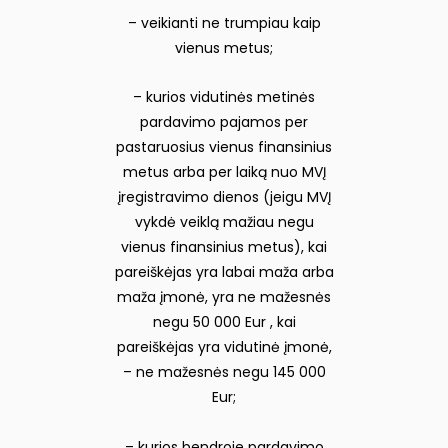
– veikianti ne trumpiau kaip
vienus metus;
– kurios vidutinės metinės
pardavimo pajamos per
pastaruosius vienus finansinius
metus arba per laiką nuo MVĮ
įregistravimo dienos (jeigu MVĮ
vykdė veiklą mažiau negu
vienus finansinius metus), kai
pareiškėjas yra labai maža arba
maža įmonė, yra ne mažesnės
negu 50 000 Eur , kai
pareiškėjas yra vidutinė įmonė,
– ne mažesnės negu 145 000
Eur;
– kurios bendroje pardavimo