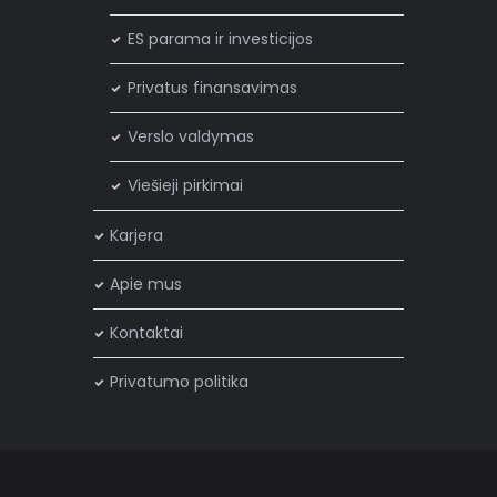
ES parama ir investicijos
Privatus finansavimas
Verslo valdymas
Viešieji pirkimai
Karjera
×
Privatumo politika
Apie mus
Mes naudojame slapukus, kad užtikrintume, kad jūs
Kontaktai
gaunate geriausią patirtį mūsų svetainėje. Jei ir toliau
naršote mūsų svetainėje, tai yra jūsų sutikimas naudoti
Privatumo politika
slapukus.
Sutinku