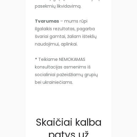
pasekmių likvidavimą.
Tvarumas
– mums rūpi
ilgalaikis rezultatas, pagarba
švariai gamtai, žaliam išteklių
naudojimui, aplinkai.
*
Teikiame NEMOKAMAS
konsultacijas asmenims iš
socialiniai pažeidžiamų grupių
bei ukrainiečiams.
Skaičiai kalba
patys už