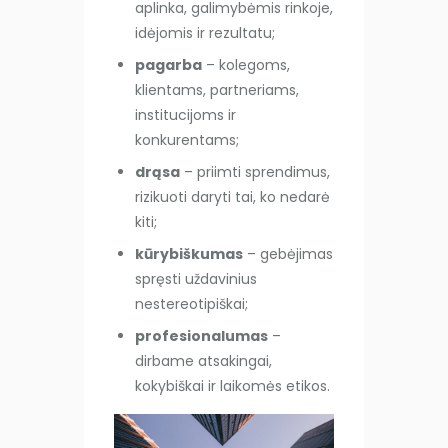
aplinka, galimybėmis rinkoje,
idėjomis ir rezultatu;
pagarba
– kolegoms,
klientams, partneriams,
institucijoms ir
konkurentams;
drąsa
– priimti sprendimus,
rizikuoti daryti tai, ko nedarė
kiti;
kūrybiškumas
– gebėjimas
spręsti uždavinius
nestereotipiškai;
profesionalumas
–
dirbame atsakingai,
kokybiškai ir laikomės etikos.