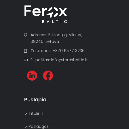
l
t
e
r
n
Adresas: 5 Ulonų g. Vilnius,
a
08240 Lietuva
t
Telefonas: +370 6577 3236
i
El. paštas: info@feroxbaltic.lt
v
e
:
Puslapiai
Titulinis
Paslaugos