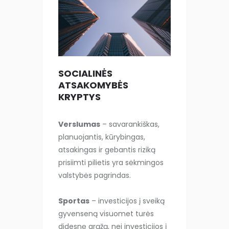
SOCIALINĖS
ATSAKOMYBĖS
KRYPTYS
Verslumas
– savarankiškas,
planuojantis, kūrybingas,
atsakingas ir gebantis riziką
prisiimti pilietis yra sėkmingos
valstybės pagrindas.
Sportas
– investicijos į sveiką
gyvenseną visuomet turės
didesnę grąžą, nei investicijos į