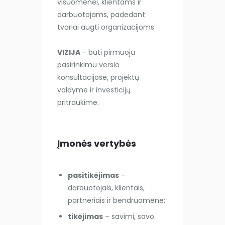
visuomenei, klientams ir
darbuotojams, padedant
tvariai augti organizacijoms
VIZIJA
– būti pirmuoju
pasirinkimu verslo
konsultacijose, projektų
valdyme ir investicijų
pritraukime.
Įmonės vertybės
pasitikėjimas
–
darbuotojais, klientais,
partneriais ir bendruomene;
tikėjimas
– savimi, savo