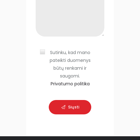
s
f
i
e
l
d
Sutinku, kad mano
e
pateikti duomenys
m
būtų renkami ir
p
saugomi.
t
Privatumo politika
y
.
Siųsti
A