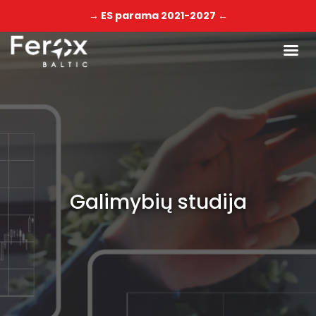
→ ES parama 2021-2027 ←
Galimybių studija