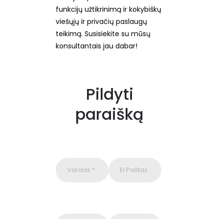
funkcijų užtikrinimą ir kokybiškų
viešųjų ir privačių paslaugų
teikimą. Susisiekite su mūsų
konsultantais jau dabar!
Pildyti
paraišką
P
l
e
a
s