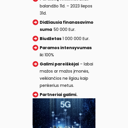
balandžio 11d. – 2023 liepos
31d.
Didžiausia finanasavimo
suma
50 000 Eur.
Biudžetas
1 000 000 Eur.
Paramos intensyvumas
iki 100%
Galimi pareiškėjai
– labai
mažos ar mažos įmonės,
veikiančios ne ilgiau kaip
penkerius metus.
Partneriai galimi.