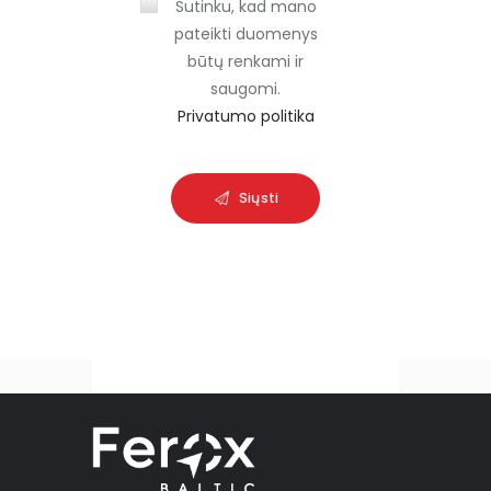
Sutinku, kad mano
e
pateikti duomenys
m
būtų renkami ir
p
saugomi.
t
Privatumo politika
y
.
Siųsti
A
l
t
e
r
n
a
t