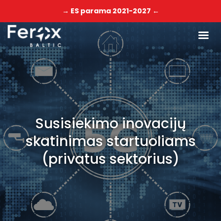
→ ES parama 2021-2027 ←
Susisiekimo inovacijų
skatinimas startuoliams
(privatus sektorius)