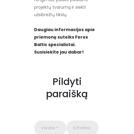
projektų tvarumą ir siekti
užsibrėžtų tikslų.
Daugiau informacijos apie
priemonę suteiks Ferox
Baltic specialistai.
Susisiekite jau dabar!
Pildyti
paraišką
P
l