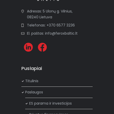
i
Adresas: 5 Ulonų g. Vilnius,
v
08240 Lietuva
e
:
Telefonas: +370 6577 3236
El. paštas: info@feroxbaltic.lt
Puslapiai
Titulinis
Paslaugos
ES parama ir investicijos