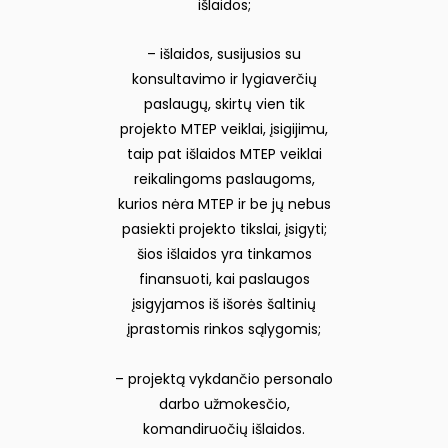
išlaidos;
– išlaidos, susijusios su
konsultavimo ir lygiaverčių
paslaugų, skirtų vien tik
projekto MTEP veiklai, įsigijimu,
taip pat išlaidos MTEP veiklai
reikalingoms paslaugoms,
kurios nėra MTEP ir be jų nebus
pasiekti projekto tikslai, įsigyti;
šios išlaidos yra tinkamos
finansuoti, kai paslaugos
įsigyjamos iš išorės šaltinių
įprastomis rinkos sąlygomis;
– projektą vykdančio personalo
darbo užmokesčio,
komandiruočių išlaidos.