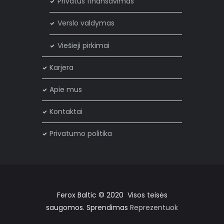
Privatus finansavimas
Verslo valdymas
Viešieji pirkimai
Karjera
×
Privatumo politika
Apie mus
Mes naudojame slapukus, kad užtikrintume, kad jūs
Kontaktai
gaunate geriausią patirtį mūsų svetainėje. Jei ir toliau
naršote mūsų svetainėje, tai yra jūsų sutikimas naudoti
Privatumo politika
slapukus.
Sutinku
Ferox Baltic © 2020 Visos teisės
Privatumo politika
saugomos. Sprendimas
Reprezentuok