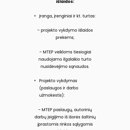
išlaidos:
Įranga, įrenginiai ir kt. turtas:
– projekto vykdymo išlaidos
prekėms;
– MTEP veikloms tiesiogiai
naudojamo ilgalaikio turto
nusidėvėjimo sąnaudos.
Projekto vykdymas
(paslaugos ir darbo
užmokestis):
– MTEP paslaugų, autorinių
darbų įsigijimo iš išorės šaltinių
įprastomis rinkos sąlygomis