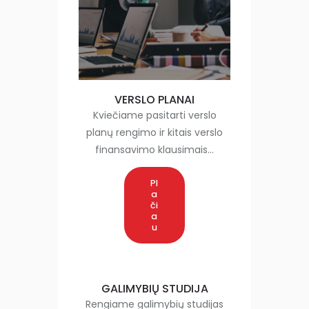
VERSLO PLANAI
Kviečiame pasitarti verslo
planų rengimo ir kitais verslo
finansavimo klausimais…
Pl
a
či
a
u
GALIMYBIŲ STUDIJA
Rengiame galimybių studijas