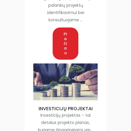
palankių projektų
identifikavimui bei
konsultuojame …
Pl
a
či
a
u
INVESTICIJŲ PROJEKTAI
Investicijų projektas – tai
detalus projekto planas,
kuriame išnagrinėjami visi…