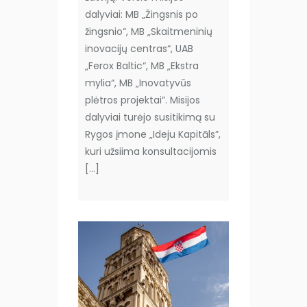
dalyviai: MB „Žingsnis po
žingsnio“, MB „Skaitmeninių
inovacijų centras“, UAB
„Ferox Baltic“, MB „Ekstra
mylia“, MB „Inovatyvūs
plėtros projektai”. Misijos
dalyviai turėjo susitikimą su
Rygos įmone „Ideju Kapitāls”,
kuri užsiima konsultacijomis
[…]