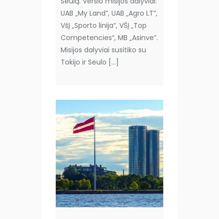
Seulą. Verslo misijos dalyviai:
UAB „My Land”, UAB „Agro LT”,
VšĮ „Sporto linija“, VŠĮ „Top
Competencies“, MB „Asinve”.
Misijos dalyviai susitiko su
Tokijo ir Seulo […]