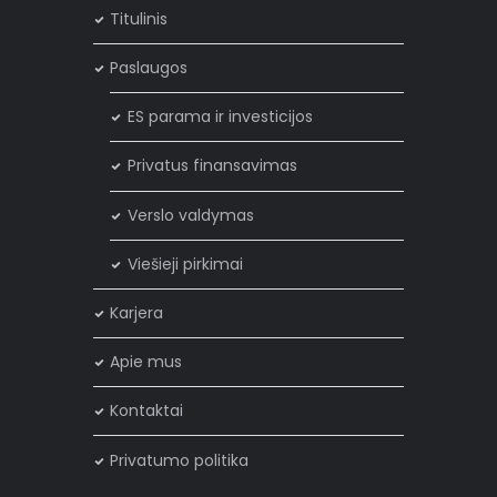
Titulinis
Paslaugos
ES parama ir investicijos
Privatus finansavimas
Verslo valdymas
Viešieji pirkimai
Karjera
×
Privatumo politika
Apie mus
Mes naudojame slapukus, kad užtikrintume, kad jūs
Kontaktai
gaunate geriausią patirtį mūsų svetainėje. Jei ir toliau
naršote mūsų svetainėje, tai yra jūsų sutikimas naudoti
Privatumo politika
slapukus.