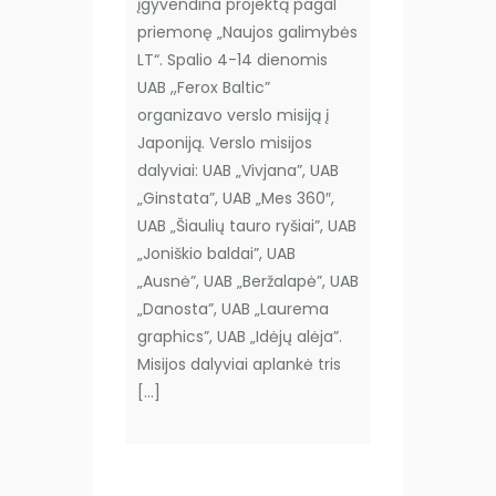
įgyvendina projektą pagal
priemonę „Naujos galimybės
LT“. Spalio 4-14 dienomis
UAB ,,Ferox Baltic”
organizavo verslo misiją į
Japoniją. Verslo misijos
dalyviai: UAB „Vivjana”, UAB
„Ginstata”, UAB „Mes 360″,
UAB „Šiaulių tauro ryšiai”, UAB
„Joniškio baldai”, UAB
„Ausnė”, UAB „Beržalapė”, UAB
„Danosta”, UAB „Laurema
graphics”, UAB „Idėjų alėja”.
Misijos dalyviai aplankė tris
[…]