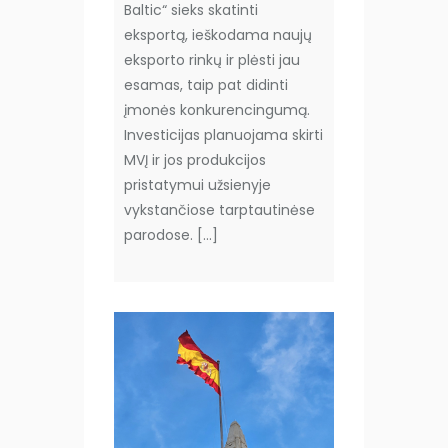
Baltic“ sieks skatinti
eksportą, ieškodama naujų
eksporto rinkų ir plėsti jau
esamas, taip pat didinti
įmonės konkurencingumą.
Investicijas planuojama skirti
MVĮ ir jos produkcijos
pristatymui užsienyje
vykstančiose tarptautinėse
parodose. […]