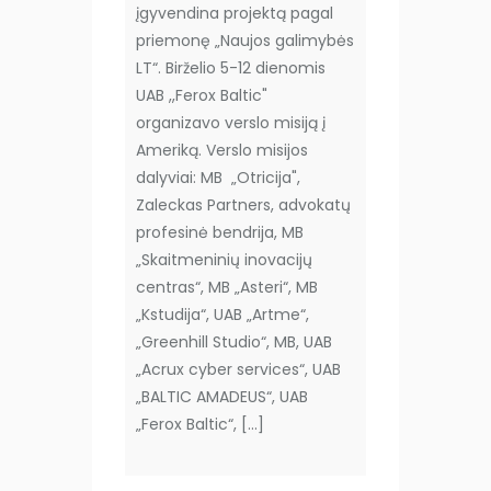
įgyvendina projektą pagal
priemonę „Naujos galimybės
LT“. Birželio 5-12 dienomis
UAB ,,Ferox Baltic"
organizavo verslo misiją į
Ameriką. Verslo misijos
dalyviai: MB „Otricija",
Zaleckas Partners, advokatų
profesinė bendrija, MB
„Skaitmeninių inovacijų
centras“, MB „Asteri“, MB
„Kstudija“, UAB „Artme“,
„Greenhill Studio“, MB, UAB
„Acrux cyber services“, UAB
„BALTIC AMADEUS“, UAB
„Ferox Baltic“, [...]