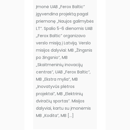
Įmonė UAB „Ferox Baltic“
įgyvendina projektą pagal
priemonę „Naujos galimybės
LT“. Spalio 5-6 dienomis UAB
,,Ferox Baltic” organizavo
verslo misiją į Latviją. Verslo
misijos dalyviai: MB „Žingsnis
po žingsnio“, MB
„Skaitmeninių inovacijų
centras“, UAB „Ferox Baltic“,
MB „Ekstra mylia“, MB
„Inovatyvūs plėtros
projektai”, MB „Elektrinių
dviračių sportas”. Misijos
dalyviai, kartu su įmonėmis
MB „Kodita”, MB […]