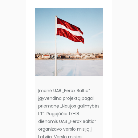
Įmonė UAB „Ferox Baltic“
įgyvendina projektą pagal
priemonę „Naujos galimybės
LT“. Rugpjūčio 17-18
dienomis UAB ,,Ferox Baltic”
organizavo verslo misiją į
Latviją. Verslo misijos