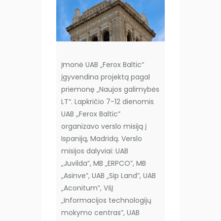
Įmonė UAB „Ferox Baltic“
įgyvendina projektą pagal
priemonę „Naujos galimybės
LT“. Lapkričio 7-12 dienomis
UAB ,,Ferox Baltic”
organizavo verslo misiją į
Ispaniją, Madridą. Verslo
misijos dalyviai: UAB
„Juvilda”, MB „ERPCO”, MB
„Asinve”, UAB „Sip Land”, UAB
„Aconitum”, VšĮ
„Informacijos technologijų
mokymo centras”, UAB