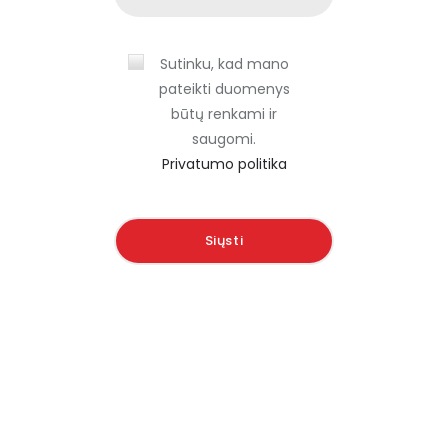
Sutinku, kad mano
pateikti duomenys
būtų renkami ir
saugomi.
Privatumo politika
A
l
t
e
r
n