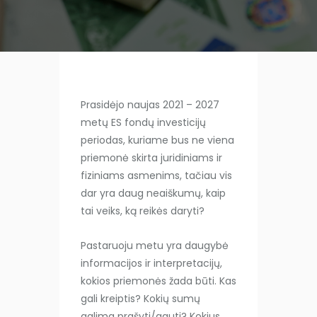
Prasidėjo naujas 2021 – 2027
metų ES fondų investicijų
periodas, kuriame bus ne viena
priemonė skirta juridiniams ir
fiziniams asmenims,
tačiau vis
dar yra daug neaiškumų, kaip
tai veiks, ką reikės daryti?
Pastaruoju metu yra daugybė
informacijos ir interpretacijų,
kokios priemonės žada būti. Kas
gali kreiptis? Kokių sumų
galima prašyti/gauti? Kokius