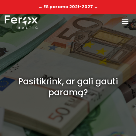
→ ES parama 2021-2027 ←
Pasitikrink, ar gali gauti
paramą?