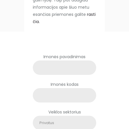
galimybę. Taip pat daugiau
informacijos apie šiuo metu
esančias priemones galite
rasti
čia.
P
Imonės pavadinimas
a
l
i
k
Imonės kodas
i
t
e
š
Veiklos sektorius
į
l
a