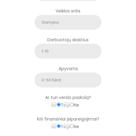
u
Veiklos sritis
k
ą
t
u
Darbuotojų skaičius
š
č
i
ą
Apyvarta
.
Ar turi verslo paskolą?
Taip
Ne
Kiti finansiniai įsipareigojimai?
Taip
Ne