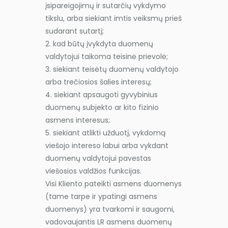
įsipareigojimų ir sutarčių vykdymo
tikslu, arba siekiant imtis veiksmų prieš
sudarant sutartį;
2. kad būtų įvykdyta duomenų
valdytojui taikoma teisinė prievolė;
3. siekiant teisėtų duomenų valdytojo
arba trečiosios šalies interesų;
4. siekiant apsaugoti gyvybinius
duomenų subjekto ar kito fizinio
asmens interesus;
5. siekiant atlikti užduotį, vykdomą
viešojo intereso labui arba vykdant
duomenų valdytojui pavestas
viešosios valdžios funkcijas.
Visi Kliento pateikti asmens duomenys
(tame tarpe ir ypatingi asmens
duomenys) yra tvarkomi ir saugomi,
vadovaujantis LR asmens duomenų