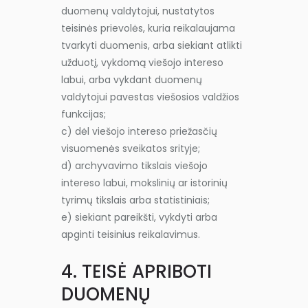
duomenų valdytojui, nustatytos
teisinės prievolės, kuria reikalaujama
tvarkyti duomenis, arba siekiant atlikti
užduotį, vykdomą viešojo intereso
labui, arba vykdant duomenų
valdytojui pavestas viešosios valdžios
funkcijas;
c) dėl viešojo intereso priežasčių
visuomenės sveikatos srityje;
d) archyvavimo tikslais viešojo
intereso labui, mokslinių ar istorinių
tyrimų tikslais arba statistiniais;
e) siekiant pareikšti, vykdyti arba
apginti teisinius reikalavimus.
4. TEISĖ APRIBOTI
DUOMENŲ