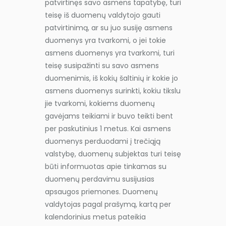
patvirtinęs savo asmens tapatybę, turi
teisę iš duomenų valdytojo gauti
patvirtinimą, ar su juo susiję asmens
duomenys yra tvarkomi, o jei tokie
asmens duomenys yra tvarkomi, turi
teisę susipažinti su savo asmens
duomenimis, iš kokių šaltinių ir kokie jo
asmens duomenys surinkti, kokiu tikslu
jie tvarkomi, kokiems duomenų
gavėjams teikiami ir buvo teikti bent
per paskutinius 1 metus. Kai asmens
duomenys perduodami į trečiąją
valstybę, duomenų subjektas turi teisę
būti informuotas apie tinkamas su
duomenų perdavimu susijusias
apsaugos priemones. Duomenų
valdytojas pagal prašymą, kartą per
kalendorinius metus pateikia