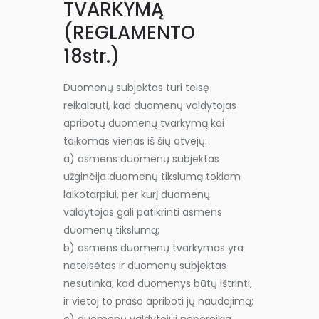
TVARKYMĄ
(REGLAMENTO
18str.)
Duomenų subjektas turi teisę
reikalauti, kad duomenų valdytojas
apribotų duomenų tvarkymą kai
taikomas vienas iš šių atvejų:
a) asmens duomenų subjektas
užginčija duomenų tikslumą tokiam
laikotarpiui, per kurį duomenų
valdytojas gali patikrinti asmens
duomenų tikslumą;
b) asmens duomenų tvarkymas yra
neteisėtas ir duomenų subjektas
nesutinka, kad duomenys būtų ištrinti,
ir vietoj to prašo apriboti jų naudojimą;