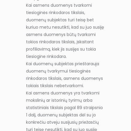
Kai asmens duomenys tvarkomi
tiesioginės rinkodaros tikslais,
duomenų subjektas turi teisę bet
kuriuo metu nesutikti, kad su juo susiję
asmens duomenys būtų tvarkomi
tokios rinkodaros tikslais, įskaitant
profiliavimą, kiek jis susijęs su tokia
tiesiogine rinkodara.
Kai duomenų subjektas prieštarauja
duomenų tvarkymui tiesioginės
rinkodaros tikslais, asmens duomenys
tokiais tikslais nebetvarkomi.
Kai asmens duomenys yra tvarkomi
mokslinių ar istorinių tyrimų arba
statistiniais tikslais pagal 89 straipsnio
1 dalį, duomenų subjektas dėl su jo
konkrečiu atveju susijusių priežasčių
turi teisę nesutikti, kad su juo susiję