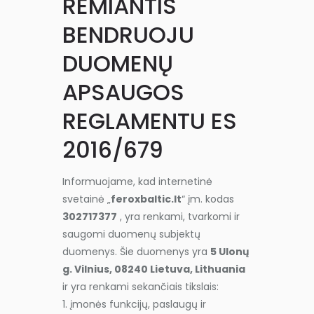
REMIANTIS
BENDRUOJU
DUOMENŲ
APSAUGOS
REGLAMENTU ES
2016/679
Informuojame, kad internetinė
svetainė „
feroxbaltic.lt
“ įm. kodas
302717377
, yra renkami, tvarkomi ir
saugomi duomenų subjektų
duomenys. Šie duomenys yra
5 Ulonų
g. Vilnius, 08240 Lietuva, Lithuania
ir yra renkami sekančiais tikslais:
1. įmonės funkcijų, paslaugų ir