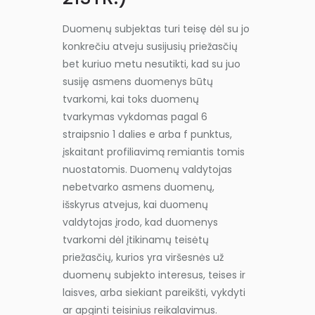
Duomenų subjektas turi teisę dėl su jo
konkrečiu atveju susijusių priežasčių
bet kuriuo metu nesutikti, kad su juo
susiję asmens duomenys būtų
tvarkomi, kai toks duomenų
tvarkymas vykdomas pagal 6
straipsnio 1 dalies e arba f punktus,
įskaitant profiliavimą remiantis tomis
nuostatomis. Duomenų valdytojas
nebetvarko asmens duomenų,
išskyrus atvejus, kai duomenų
valdytojas įrodo, kad duomenys
tvarkomi dėl įtikinamų teisėtų
priežasčių, kurios yra viršesnės už
duomenų subjekto interesus, teises ir
laisves, arba siekiant pareikšti, vykdyti
ar apginti teisinius reikalavimus.