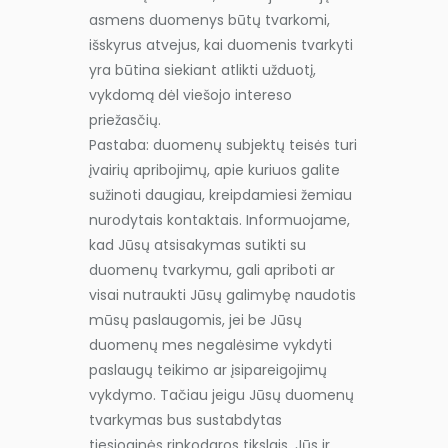
asmens duomenys būtų tvarkomi,
išskyrus atvejus, kai duomenis tvarkyti
yra būtina siekiant atlikti užduotį,
vykdomą dėl viešojo intereso
priežasčių.
Pastaba: duomenų subjektų teisės turi
įvairių apribojimų, apie kuriuos galite
sužinoti daugiau, kreipdamiesi žemiau
nurodytais kontaktais. Informuojame,
kad Jūsų atsisakymas sutikti su
duomenų tvarkymu, gali apriboti ar
visai nutraukti Jūsų galimybę naudotis
mūsų paslaugomis, jei be Jūsų
duomenų mes negalėsime vykdyti
paslaugų teikimo ar įsipareigojimų
vykdymo. Tačiau jeigu Jūsų duomenų
tvarkymas bus sustabdytas
tiesioginės rinkodaros tikslais, Jūs ir