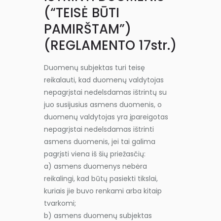
(“TEISĖ BŪTI
PAMIRŠTAM”)
(REGLAMENTO 17str.)
Duomenų subjektas turi teisę
reikalauti, kad duomenų valdytojas
nepagrįstai nedelsdamas ištrintų su
juo susijusius asmens duomenis, o
duomenų valdytojas yra įpareigotas
nepagrįstai nedelsdamas ištrinti
asmens duomenis, jei tai galima
pagrįsti viena iš šių priežasčių:
a) asmens duomenys nebėra
reikalingi, kad būtų pasiekti tikslai,
kuriais jie buvo renkami arba kitaip
tvarkomi;
b) asmens duomenų subjektas