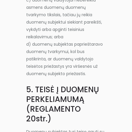
c) duomenų valdytojui nebereikia
asmens duomenų duomenų
tvarkymo tikslais, tačiau jų reikia
duomenų subjektui siekiant pareikšti,
vykdyti arba apginti teisinius
reikalavimus; arba
d) duomenų subjektas paprieštaravo
duomenų tvarkymui, kol bus
patikrinta, ar duomenų valdytojo
teisėtos priežastys yra viršesnės už
duomenų subjekto priežastis.
5. TEISĖ Į DUOMENŲ
PERKELIAMUMĄ
(REGLAMENTO
20str.)
Duomenų subjektas turi teisę gauti su