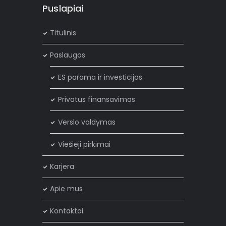
Puslapiai
Titulinis
Paslaugos
ES parama ir investicijos
Privatus finansavimas
Verslo valdymas
Viešieji pirkimai
Karjera
×
Privatumo politika
Apie mus
Mes naudojame slapukus, kad užtikrintume, kad jūs
Kontaktai
gaunate geriausią patirtį mūsų svetainėje. Jei ir toliau