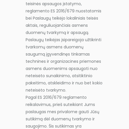
teisinės apsaugos įstatymo,
reglamento ES 2016/679 nuostatomis
bei Paslaugų teikėjo lokaliniais teisės
aktais, reguliuojančiais asmens
duomenų tvarkymą ir apsaugą.
Paslaugų teikėjas įsipareigoja užtikrinti
tvarkomų asmens duomenų
saugumą įgyvendinęs tinkamas
technines ir organizacines priemones
asmens duomenims apsaugoti nuo
neteisėto sunaikinimo, atsitiktinio
pakeitimo, atskleidimo ir nuo bet kokio
neteisėto tvarkymo.
Pagal ES 2016/679 reglamento
reikalavimus, prieš suteikiant Jums
paslaugas mes privalome gauti Jūsų
sutikimą dėl duomenų tvarkymo ir
saugojimo. Šis sutikimas yra