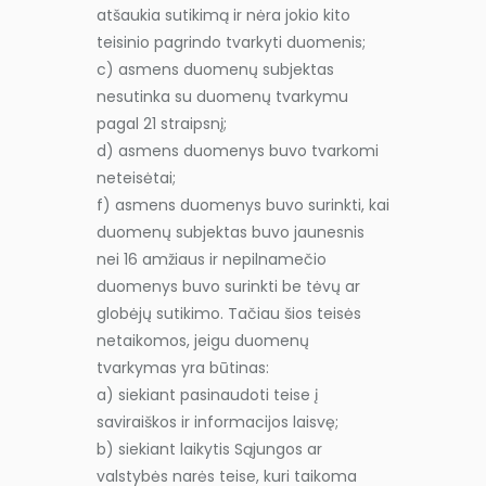
atšaukia sutikimą ir nėra jokio kito
teisinio pagrindo tvarkyti duomenis;
c) asmens duomenų subjektas
nesutinka su duomenų tvarkymu
pagal 21 straipsnį;
d) asmens duomenys buvo tvarkomi
neteisėtai;
f) asmens duomenys buvo surinkti, kai
duomenų subjektas buvo jaunesnis
nei 16 amžiaus ir nepilnamečio
duomenys buvo surinkti be tėvų ar
globėjų sutikimo. Tačiau šios teisės
netaikomos, jeigu duomenų
tvarkymas yra būtinas:
a) siekiant pasinaudoti teise į
saviraiškos ir informacijos laisvę;
b) siekiant laikytis Sąjungos ar
valstybės narės teise, kuri taikoma