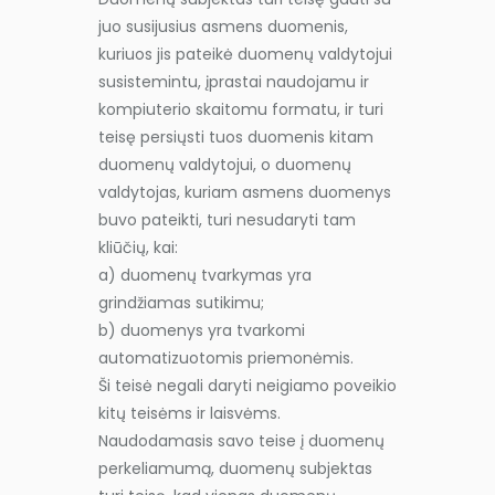
juo susijusius asmens duomenis,
kuriuos jis pateikė duomenų valdytojui
susistemintu, įprastai naudojamu ir
kompiuterio skaitomu formatu, ir turi
teisę persiųsti tuos duomenis kitam
duomenų valdytojui, o duomenų
valdytojas, kuriam asmens duomenys
buvo pateikti, turi nesudaryti tam
kliūčių, kai:
a) duomenų tvarkymas yra
grindžiamas sutikimu;
b) duomenys yra tvarkomi
automatizuotomis priemonėmis.
Ši teisė negali daryti neigiamo poveikio
kitų teisėms ir laisvėms.
Naudodamasis savo teise į duomenų
perkeliamumą, duomenų subjektas