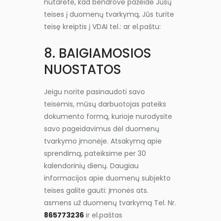
nutarėte, kad bendrovė pažeidė Jūsų
teises į duomenų tvarkymą, Jūs turite
teisę kreiptis į VDAI tel.: ar el.paštu:
8. BAIGIAMOSIOS
NUOSTATOS
Jeigu norite pasinaudoti savo
teisėmis, mūsų darbuotojas pateiks
dokumento formą, kurioje nurodysite
savo pageidavimus dėl duomenų
tvarkymo įmonėje. Atsakymą apie
sprendimą, pateiksime per 30
kalendorinių dienų. Daugiau
informacijos apie duomenų subjekto
teises galite gauti: Įmonės ats.
asmens už duomenų tvarkymą Tel. Nr.
865773236
ir el.paštas