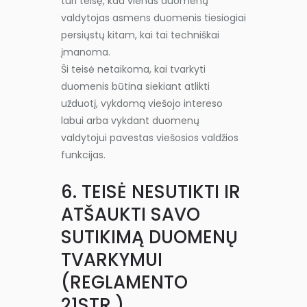
turi teisę, kad vienas duomenų
valdytojas asmens duomenis tiesiogiai
persiųstų kitam, kai tai techniškai
įmanoma.
Ši teisė netaikoma, kai tvarkyti
duomenis būtina siekiant atlikti
užduotį, vykdomą viešojo intereso
labui arba vykdant duomenų
valdytojui pavestas viešosios valdžios
funkcijas.
6. TEISĖ NESUTIKTI IR
ATŠAUKTI SAVO
SUTIKIMĄ DUOMENŲ
TVARKYMUI
(REGLAMENTO
21STR.)