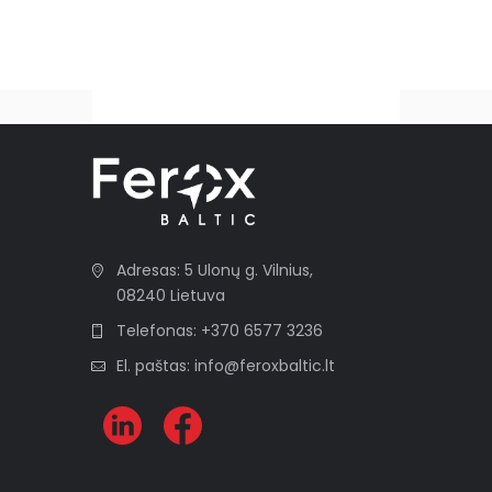
A
l
t
e
r
n
a
t
i
Adresas: 5 Ulonų g. Vilnius,
v
08240 Lietuva
e
:
Telefonas: +370 6577 3236
El. paštas: info@feroxbaltic.lt