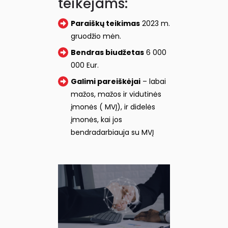
teikėjams:
Paraiškų teikimas
2023 m.
gruodžio mėn.
Bendras biudžetas
6 000
000 Eur.
Galimi pareiškėjai
– labai
mažos, mažos ir vidutinės
įmonės ( MVĮ), ir didelės
įmonės, kai jos
bendradarbiauja su MVĮ