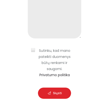
h
i
s
f
i
e
l
d
Sutinku, kad mano
e
pateikti duomenys
m
būtų renkami ir
p
saugomi.
t
Privatumo politika
y
.
Siųsti