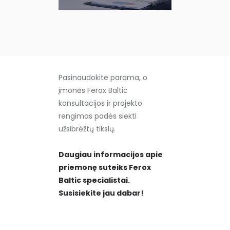
Pasinaudokite parama, o
įmonės Ferox Baltic
konsultacijos ir projekto
rengimas padės siekti
užsibrėžtų tikslų.
Daugiau informacijos apie
priemonę suteiks Ferox
Baltic specialistai.
Susisiekite jau dabar!