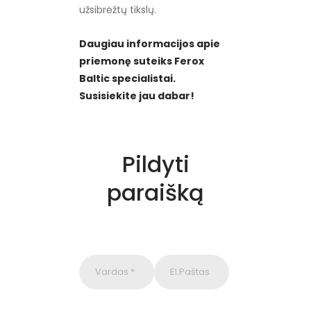
užsibrėžtų tikslų.
Daugiau informacijos apie
priemonę suteiks Ferox
Baltic specialistai.
Susisiekite jau dabar!
Pildyti
paraišką
P
l
e
a