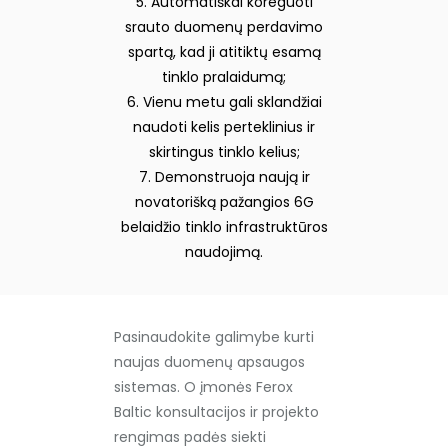
5. Automatiškai koreguoti
srauto duomenų perdavimo
spartą, kad ji atitiktų esamą
tinklo pralaidumą;
6. Vienu metu gali sklandžiai
naudoti kelis perteklinius ir
skirtingus tinklo kelius;
7. Demonstruoja naują ir
novatorišką pažangios 6G
belaidžio tinklo infrastruktūros
naudojimą.
Pasinaudokite galimybe kurti
naujas duomenų apsaugos
sistemas. O įmonės Ferox
Baltic konsultacijos ir projekto
rengimas padės siekti