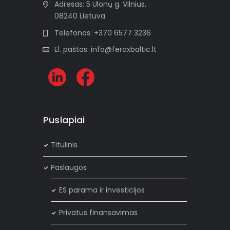
Adresas: 5 Ulonų g. Vilnius,
v
08240 Lietuva
e
:
Telefonas: +370 6577 3236
El. paštas: info@feroxbaltic.lt
Puslapiai
Titulinis
Paslaugos
ES parama ir investicijos
Privatus finansavimas