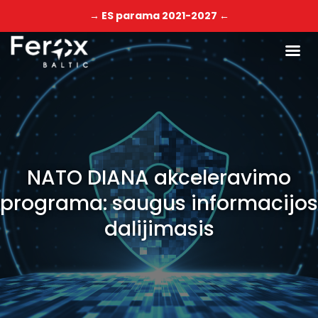
→ ES parama 2021-2027 ←
NATO DIANA akceleravimo
programa: saugus informacijos
dalijimasis