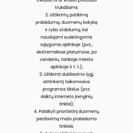
trukdžiams;
2. Užtikrintų patikimą
pralaidumą, duomenų kokybę
ir ryšio stabilumą, kai
naudojami sudėtingomis
sąlygomis aplinkoje (pvz.,
ekstremaliose platumose, po
vandeniu, tankioje miesto
aplinkoje ir t. t.);
3. Užtikrinti dubliavimo lygį,
atitinkantį taikomosios
programos tikslus (pvz.
daiktų interneto įrenginių
tinklai);
4. Palaikyti prioritetinį duomenų
perdavimą mažo pralaidumo
tinklais;