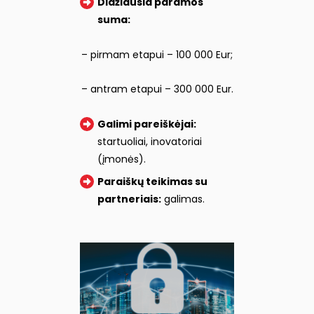
Didžiausia paramos
suma:
– pirmam etapui – 100 000 Eur;
– antram etapui – 300 000 Eur.
Galimi pareiškėjai:
startuoliai, inovatoriai
(įmonės).
Paraiškų teikimas su
partneriais:
galimas.