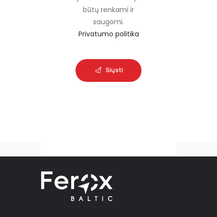
būtų renkami ir
p
saugomi.
t
Privatumo politika
y
.
Siųsti
A
l
t
e
r
n
a
t
i