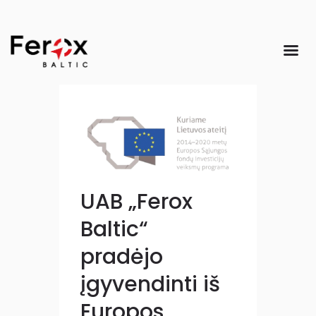
UAB „Ferox
Baltic“
pradėjo
įgyvendinti iš
Europos