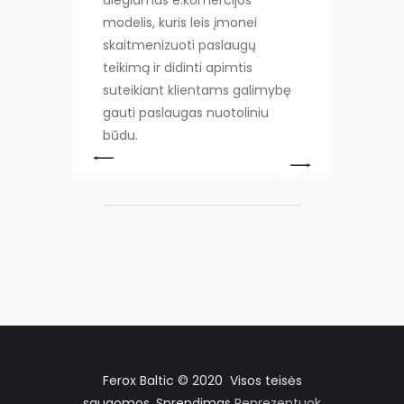
diegiamas e.komercijos
modelis, kuris leis įmonei
skaitmenizuoti paslaugų
teikimą ir didinti apimtis
suteikiant klientams galimybę
gauti paslaugas nuotoliniu
būdu.
Ferox Baltic © 2020 Visos teisės
saugomos. Sprendimas
Reprezentuok