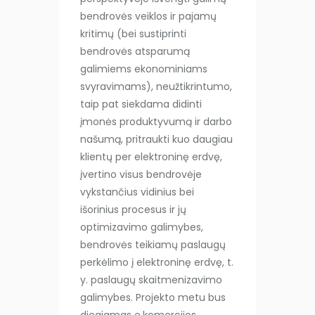
bendrovės veiklos ir pajamų
kritimų (bei sustiprinti
bendrovės atsparumą
galimiems ekonominiams
svyravimams), neužtikrintumo,
taip pat siekdama didinti
įmonės produktyvumą ir darbo
našumą, pritraukti kuo daugiau
klientų per elektroninę erdvę,
įvertino visus bendrovėje
vykstančius vidinius bei
išorinius procesus ir jų
optimizavimo galimybes,
bendrovės teikiamų paslaugų
perkėlimo į elektroninę erdvę, t.
y. paslaugų skaitmenizavimo
galimybes. Projekto metu bus