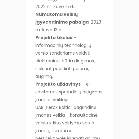
2022 m. kovo 15 d.
Numatoma veiklų
įgyvendinimo pabaiga
: 2023
m. kovo 13 d.
Projekto tikslas
–
informacinių technologijų
verslo sandoriams valdyti
elektroniniu būdu diegimas,
siekiant padidinti pajamų
augimą.
Projekto uždavinys
– el.
savitarnos sprendinių diegimas
įmonės veikloje.
UAB „Ferox Baltic“ pagrindinė
įmonės veikla – konsultacinė
verslo ir kito valdymo veikla.
Įmonė, siekdama
perspektyvoje išvengti galimų