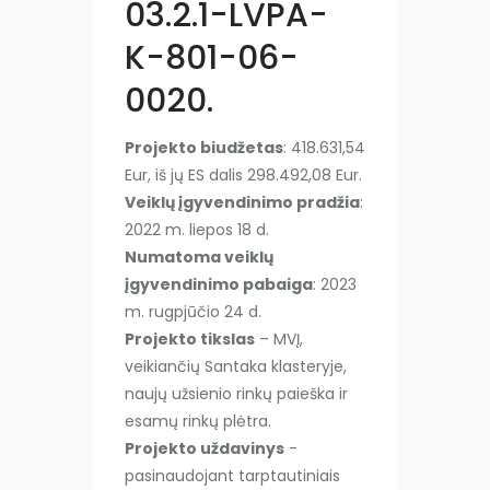
03.2.1-LVPA-
K-801-06-
0020.
Projekto biudžetas
: 418.631,54
Eur, iš jų ES dalis 298.492,08 Eur.
Veiklų įgyvendinimo pradžia
:
2022 m. liepos 18 d.
Numatoma veiklų
įgyvendinimo pabaiga
: 2023
m. rugpjūčio 24 d.
Projekto tikslas
– MVĮ,
veikiančių Santaka klasteryje,
naujų užsienio rinkų paieška ir
esamų rinkų plėtra.
Projekto uždavinys
-
pasinaudojant tarptautiniais