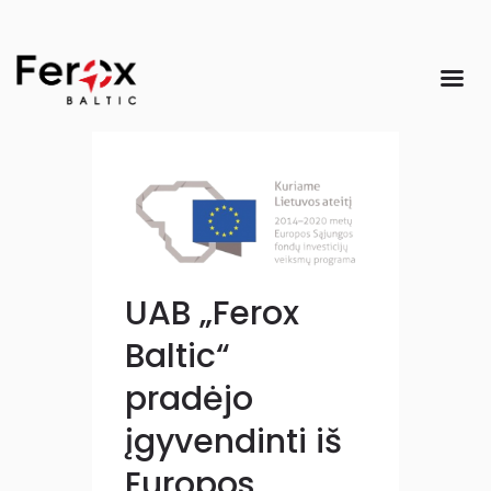
UAB „Ferox
Baltic“
pradėjo
įgyvendinti iš
Europos