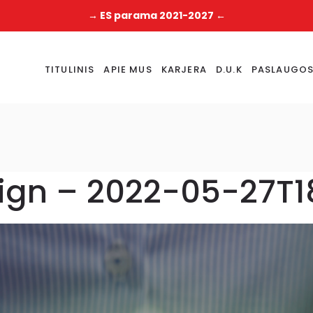
→ ES parama 2021-2027 ←
TITULINIS
APIE MUS
KARJERA
D.U.K
PASLAUGO
sign – 2022-05-27T1