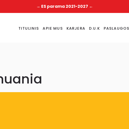
→ ES parama 2021-2027 ←
TITULINIS
APIE MUS
KARJERA
D.U.K
PASLAUGO
huania