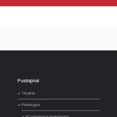
Puslapiai
Titulinis
Paslaugos
ES parama ir investicijos