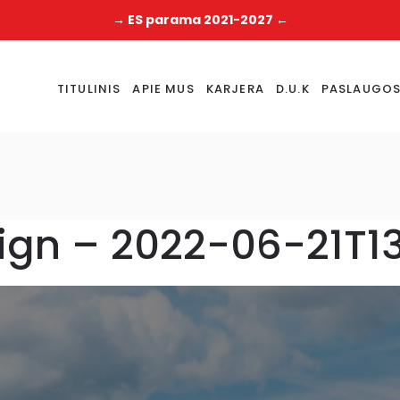
→ ES parama 2021-2027 ←
TITULINIS
APIE MUS
KARJERA
D.U.K
PASLAUGO
sign – 2022-06-21T1