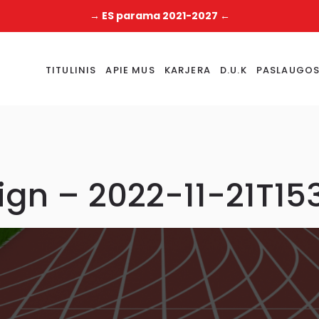
→ ES parama 2021-2027 ←
TITULINIS
APIE MUS
KARJERA
D.U.K
PASLAUGO
ign – 2022-11-21T15