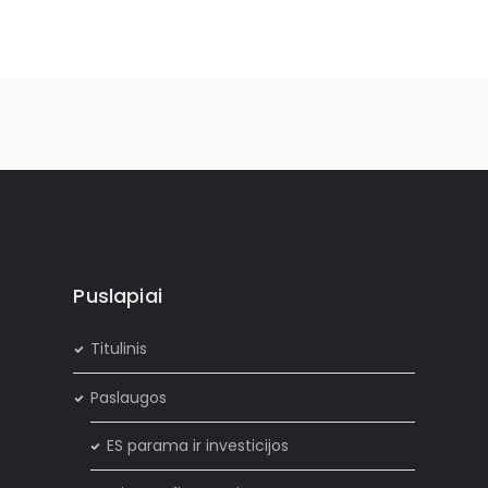
Puslapiai
Titulinis
Paslaugos
ES parama ir investicijos