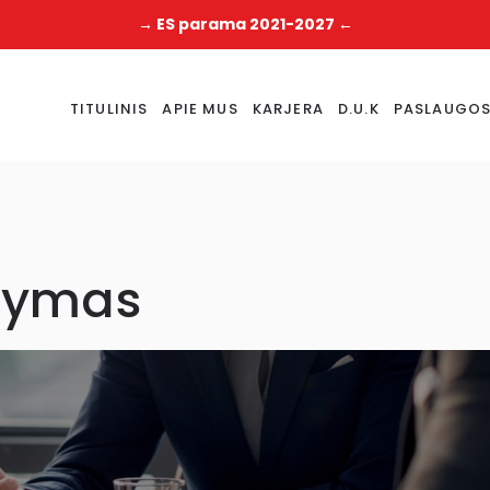
→ ES parama 2021-2027 ←
TITULINIS
APIE MUS
KARJERA
D.U.K
PASLAUGO
dymas