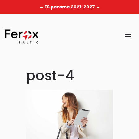
→ ES parama 2021-2027 ←
post-4