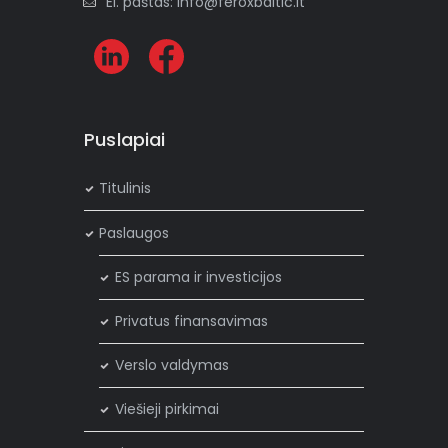
El. paštas: info@feroxbaltic.lt
Puslapiai
Titulinis
Paslaugos
ES parama ir investicijos
Privatus finansavimas
Verslo valdymas
Viešieji pirkimai