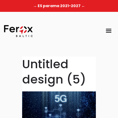
→ ES parama 2021-2027 ←
Untitled
design (5)