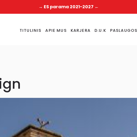
→ ES parama 2021-2027 ←
TITULINIS
APIE MUS
KARJERA
D.U.K
PASLAUGO
ign