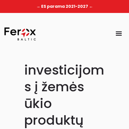
→ ES parama 2021-2027 ←
investicijom
s į žemės
ūkio
produktų