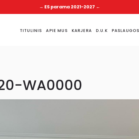
→ ES parama 2021-2027 ←
TITULINIS
APIE MUS
KARJERA
D.U.K
PASLAUGO
020-WA0000